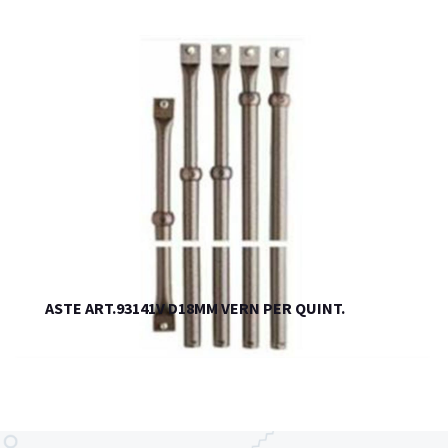
ASTE ART.93141V D18MM VERN PER QUINT.