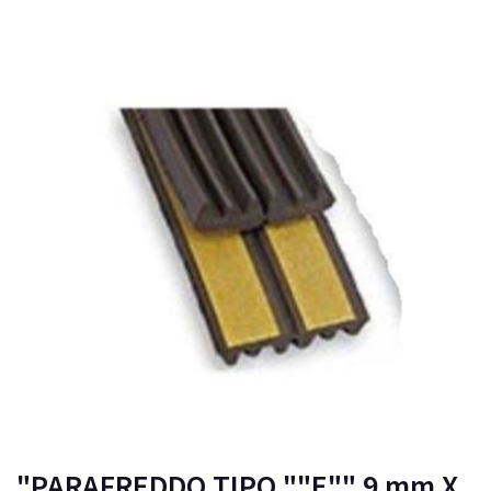
"PARAFREDDO TIPO ""E"" 9 mm X